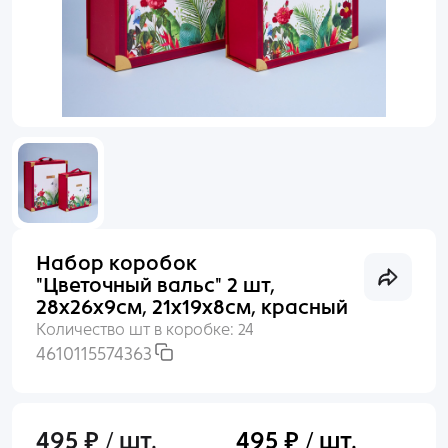
Раньше входили по номеру телефона?
Пакеты
Войти
Пленка
Нет аккаунта?
Создать
Сухоцветы, Перья
Упаковочные материалы
Набор коробок
Выгодное предложение
"Цветочный вальс" 2 шт,
28х26х9см, 21х19х8см, красный
Количество шт в коробке:
24
4610115574363
495 ₽ / шт.
495 ₽ / шт.