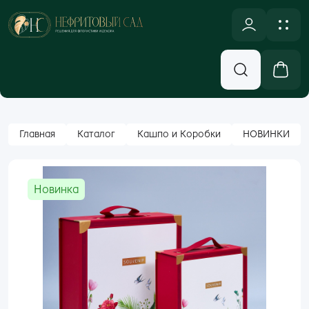
NULL
Новинки
Оплата и доставка
Аксессуары, Декор
Контакты
Вход
Главная
Каталог
Кашпо и Коробки
НОВИНКИ
Бумажная Упаковка
Email
Кашпо и Коробки
Новинка
Корзины
Пароль
Лента
Забыли пароль?
Новогодний ассортимент