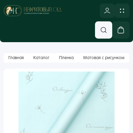
NULL
Новинки
Оплата и доставка
Аксессуары, Декор
Контакты
Вход
Главная
Каталог
Пленка
Матовая с рисунком
Бумажная Упаковка
Email
Кашпо и Коробки
Корзины
Пароль
Лента
Забыли пароль?
Новогодний ассортимент