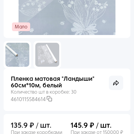
Раньше входили по номеру телефона?
Пакеты
Войти
Мало
Пленка
Нет аккаунта?
Создать
Сухоцветы, Перья
Упаковочные материалы
Пленка матовая "Ландыши"
Выгодное предложение
60см*10м, белый
Количество шт в коробке:
30
4610115584614
135.9 ₽ / шт.
145.9 ₽ / шт.
При заказе коробками
При заказе от 150000 ₽