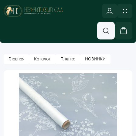
NULL
Новинки
Оплата и доставка
Аксессуары, Декор
Контакты
Вход
Главная
Каталог
Пленка
НОВИНКИ
Бумажная Упаковка
Email
Кашпо и Коробки
Корзины
Пароль
Лента
Забыли пароль?
Новогодний ассортимент