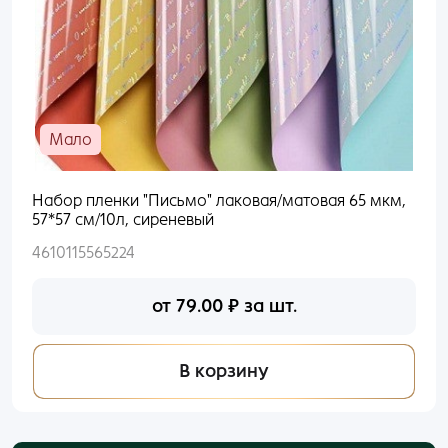
Мало
Набор пленки "Письмо" лаковая/матовая 65 мкм,
57*57 см/10л, сиреневый
4610115565224
от
79.00
₽
за шт.
В корзину