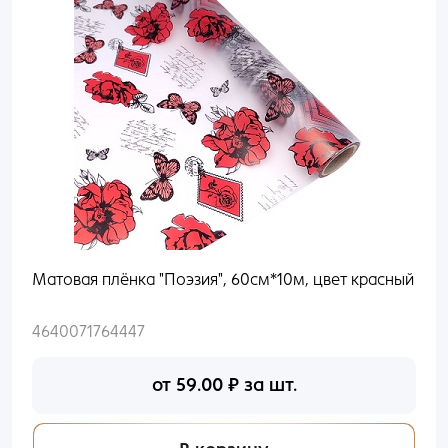
Раньше входили по номеру телефона?
Пакеты
Войти
Пленка
Нет аккаунта?
Создать
Сухоцветы, Перья
Упаковочные материалы
Выгодное предложение
Матовая плёнка "Поэзия", 60см*10м, цвет красный
4640071764447
от
59.00
₽
за шт.