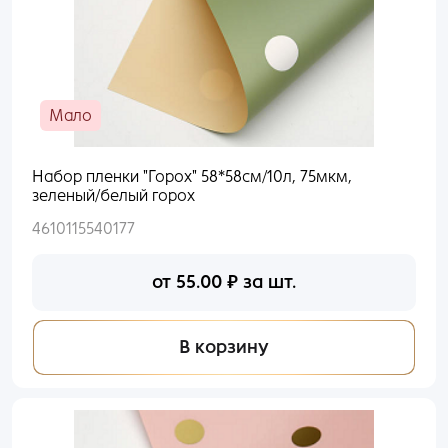
Мало
Набор пленки "Горох" 58*58см/10л, 75мкм,
зеленый/белый горох
4610115540177
от
55.00
₽
за шт.
В корзину