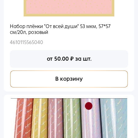
Набор плёнки "От всей души" 53 мкм, 57*57
см/20л, розовый
4610115565040
от
50.00
₽
за шт.
В корзину