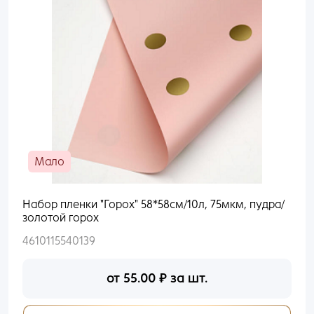
Мало
Набор пленки "Горох" 58*58см/10л, 75мкм, пудра/
золотой горох
4610115540139
от
55.00
₽
за шт.