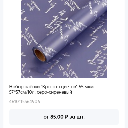
Набор плёнки "Красота цветов" 65 мкм,
57*57см/10л, серо-сиреневый
4610115564906
от
85.00
₽
за шт.