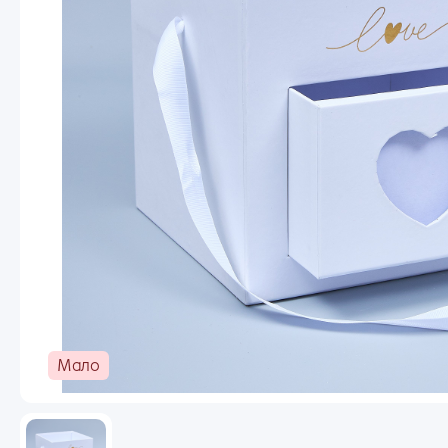
Новогодний ассортимент
Пакеты
Пленка
Сухоцветы, Перья
Ema
Упаковочные материалы
Выгодное предложение
Пар
Мало
Заб
Ран