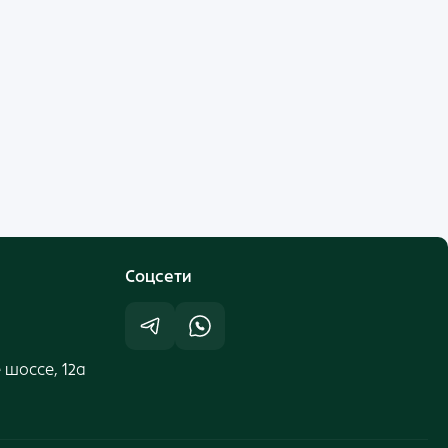
Cоцсети
 шоссе, 12а