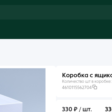
Коробка с ящиком
Количество шт в коробке
4610115562704
330 ₽ / шт.
33