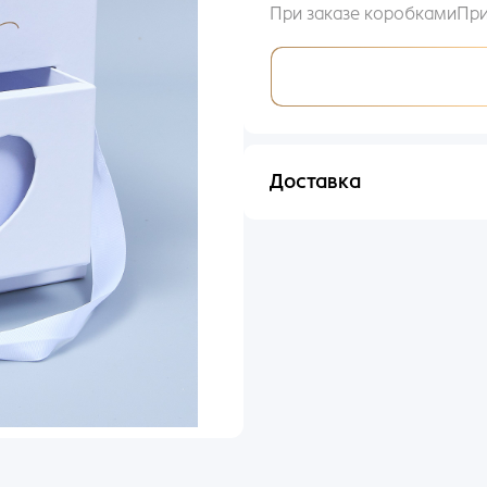
При заказе коробками
При
Вход
Доставка
il
Отправим в течении 48 ча
оль
ыли пароль?
ьше входили по номеру телефона?