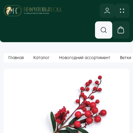
NULL
Новинки
Оплата и доставка
Аксессуары, Декор
Контакты
Вход
Главная
Каталог
Новогодний ассортимент
Ветки
Бумажная Упаковка
Email
Кашпо и Коробки
Корзины
Пароль
Лента
Забыли пароль?
Новогодний ассортимент