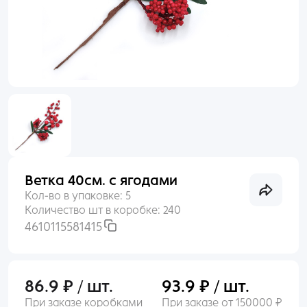
Раньше входили по номеру телефона?
Пакеты
Войти
Пленка
Нет аккаунта?
Создать
Сухоцветы, Перья
Упаковочные материалы
Ветка 40см. с ягодами
Выгодное предложение
Кол-во в упаковке:
5
Количество шт в коробке:
240
4610115581415
86.9 ₽ / шт.
93.9 ₽ / шт.
При заказе коробками
При заказе от 150000 ₽