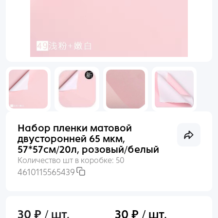
Раньше входили по номеру телефона?
Пакеты
Войти
Пленка
Нет аккаунта?
Создать
Сухоцветы, Перья
Упаковочные материалы
Набор пленки матовой
Выгодное предложение
двусторонней 65 мкм,
57*57см/20л, розовый/белый
Количество шт в коробке:
50
4610115565439
30 ₽ / шт.
30 ₽ / шт.