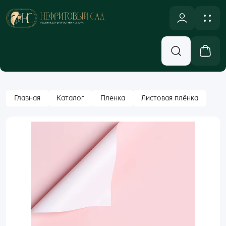
NULL
Новинки
Оплата и доставка
Аксессуары, Декор
Контакты
Вход
Главная
Каталог
Пленка
Листовая плёнка
Бумажная Упаковка
Email
Кашпо и Коробки
Корзины
Пароль
Лента
Забыли пароль?
Новогодний ассортимент