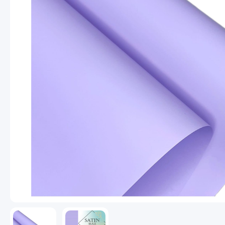
Новогодний ассортимент
Пакеты
Пленка
Сухоцветы, Перья
Ema
Упаковочные материалы
Выгодное предложение
Пар
Заб
Ран