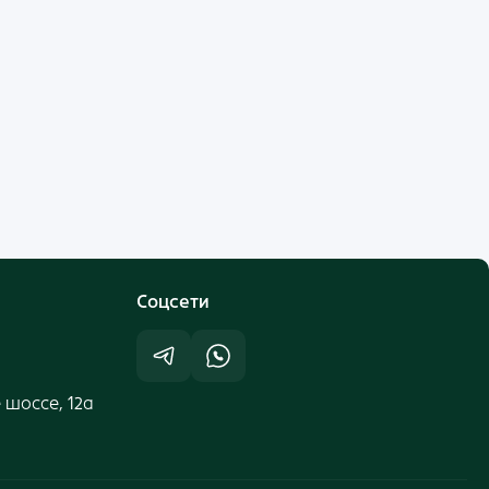
Cоцсети
 шоссе, 12а