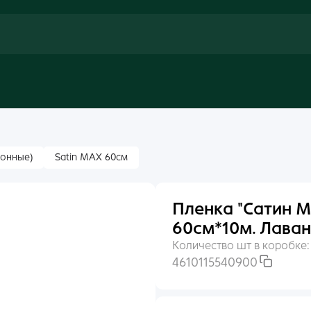
тонные)
Satin MAX 60см
Пленка "Сатин М
60см*10м. Лава
Количество шт в коробке
4610115540900