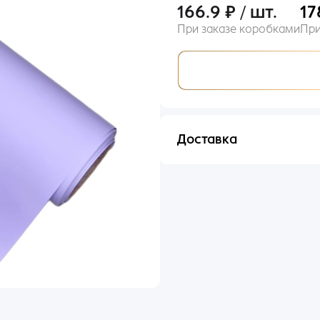
166.9 ₽ / шт.
17
При заказе коробками
При
Вход
Доставка
il
Отправим в течении 48 ча
оль
ыли пароль?
ьше входили по номеру телефона?