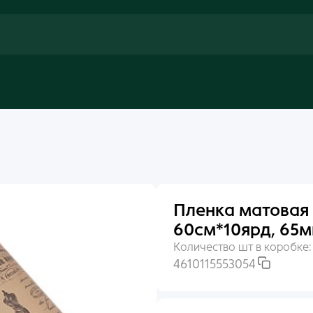
Пленка матовая 
60см*10ярд, 65м
Количество шт в коробке
4610115553054