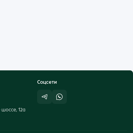
Cоцсети
 шоссе, 12а