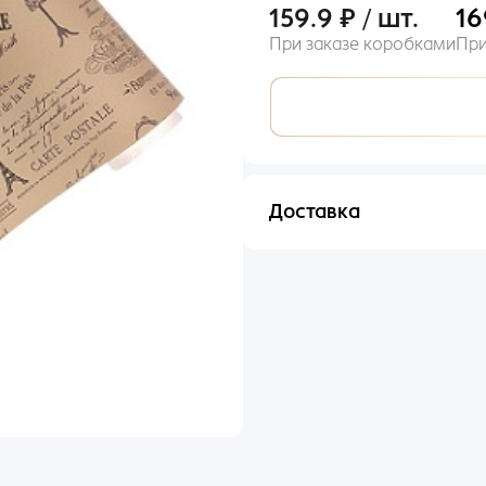
159.9 ₽ / шт.
16
При заказе коробками
При
Вход
Доставка
il
Отправим в течении 48 ча
оль
ыли пароль?
ьше входили по номеру телефона?