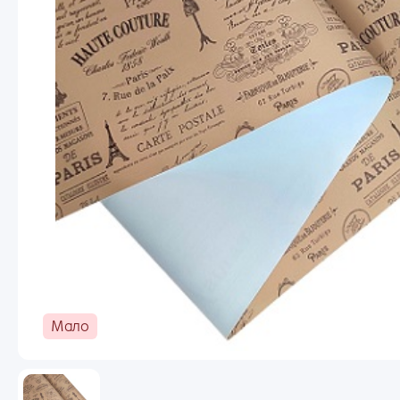
Новогодний ассортимент
Пакеты
Пленка
Сухоцветы, Перья
Ema
Упаковочные материалы
Выгодное предложение
Пар
Мало
Заб
Ран