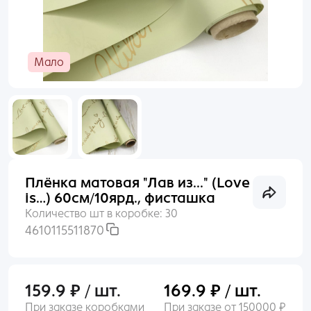
Раньше входили по номеру телефона?
Пакеты
Войти
Мало
Пленка
Нет аккаунта?
Создать
Сухоцветы, Перья
Упаковочные материалы
Плёнка матовая "Лав из..." (Love
Выгодное предложение
is…) 60см/10ярд., фисташка
Количество шт в коробке:
30
4610115511870
159.9 ₽ / шт.
169.9 ₽ / шт.
При заказе коробками
При заказе от 150000 ₽