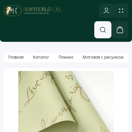
NULL
Новинки
Оплата и доставка
Аксессуары, Декор
Контакты
Вход
Главная
Каталог
Пленка
Матовая с рисунком
Бумажная Упаковка
Email
Кашпо и Коробки
Корзины
Пароль
Лента
Забыли пароль?
Новогодний ассортимент