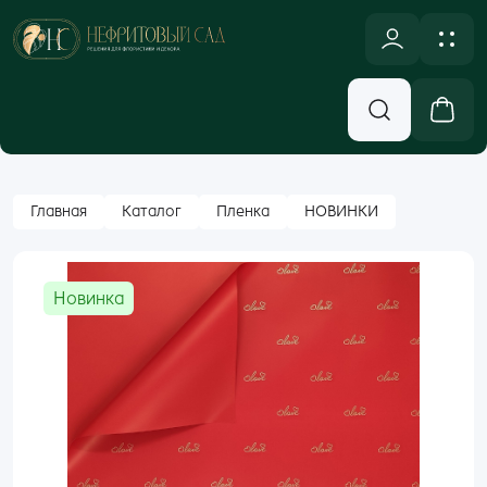
NULL
Новинки
Оплата и доставка
Аксессуары, Декор
Контакты
Вход
Главная
Каталог
Пленка
НОВИНКИ
Бумажная Упаковка
Email
Кашпо и Коробки
Новинка
Корзины
Пароль
Лента
Забыли пароль?
Новогодний ассортимент