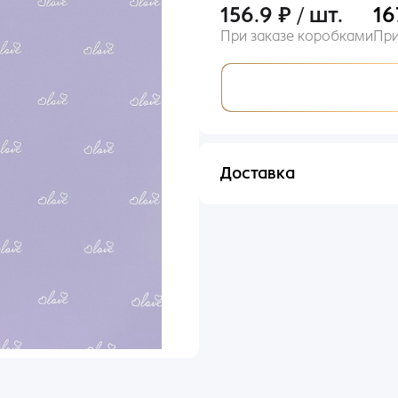
156.9 ₽ / шт.
16
При заказе коробками
При
Вход
Доставка
il
Отправим в течении 48 ча
оль
ыли пароль?
ьше входили по номеру телефона?