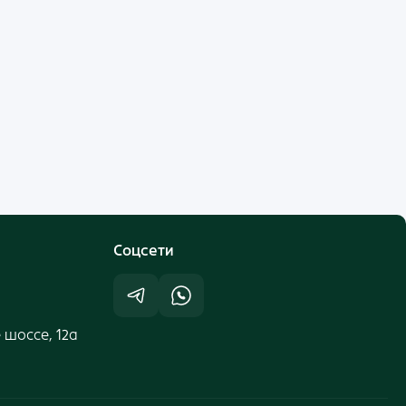
Cоцсети
 шоссе, 12а