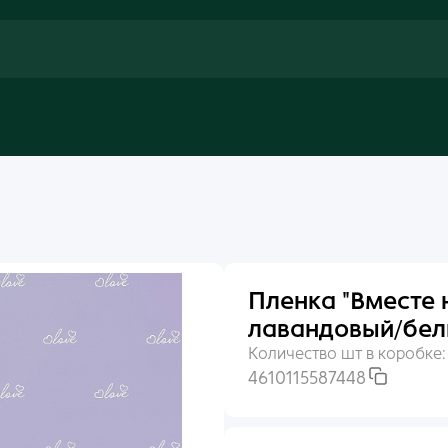
Пленка "Вместе 
лавандовый/бе
Количество шт в коробке
4610115587448