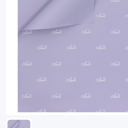
Новогодний ассортимент
Пакеты
Пленка
Сухоцветы, Перья
Ema
Упаковочные материалы
Выгодное предложение
Пар
Заб
Ран