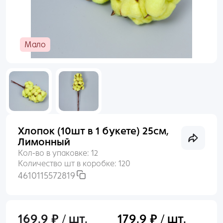
Раньше входили по номеру телефона?
Пакеты
Войти
Мало
Пленка
Нет аккаунта?
Создать
Сухоцветы, Перья
Упаковочные материалы
Хлопок (10шт в 1 букете) 25см,
Выгодное предложение
Лимонный
Кол-во в упаковке:
12
Количество шт в коробке:
120
4610115572819
169.9 ₽ / шт.
179.9 ₽ / шт.