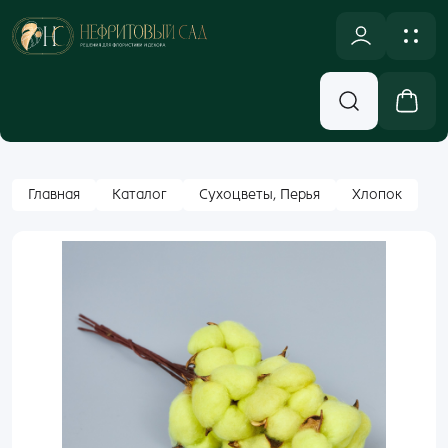
NULL
Новинки
Оплата и доставка
Аксессуары, Декор
Контакты
Вход
Главная
Каталог
Сухоцветы, Перья
Хлопок
Бумажная Упаковка
Email
Кашпо и Коробки
Корзины
Пароль
Лента
Забыли пароль?
Новогодний ассортимент