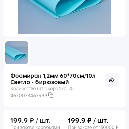
Раньше входили по номеру телефона?
Пакеты
Войти
Пленка
Нет аккаунта?
Создать
Сухоцветы, Перья
Упаковочные материалы
Фоамиран 1,2мм 60*70см/10л
Выгодное предложение
Светло - бирюзовый
Количество шт в коробке:
20
4670033463989
199.9 ₽ / шт.
199.9 ₽ / шт.
При заказе коробками
При заказе от 150000 ₽