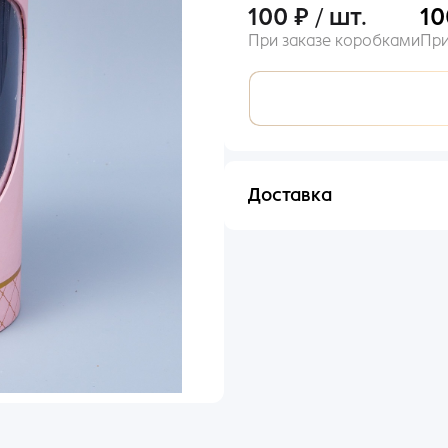
100 ₽ / шт.
10
При заказе коробками
При
Вход
Доставка
il
Отправим в течении 48 ча
оль
ыли пароль?
ьше входили по номеру телефона?