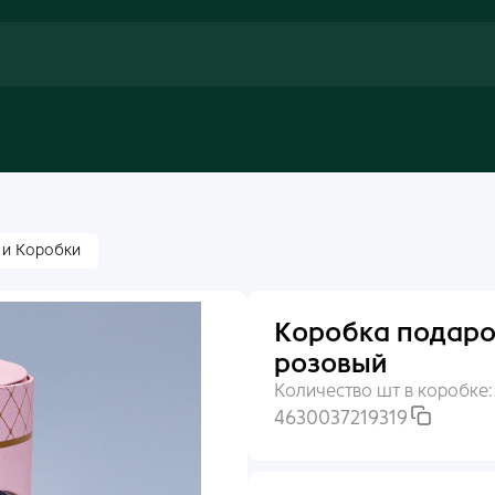
 и Коробки
Коробка подароч
розовый
Количество шт в коробке
4630037219319