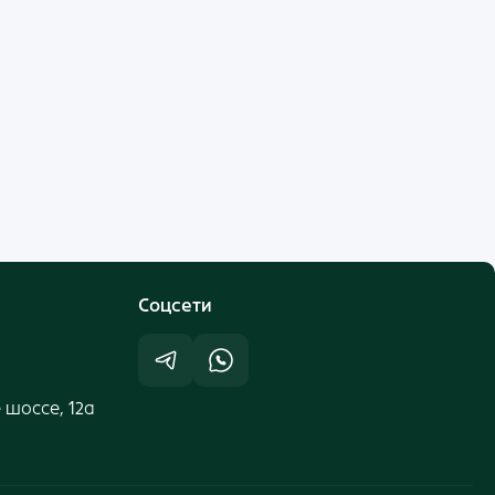
Cоцсети
 шоссе, 12а