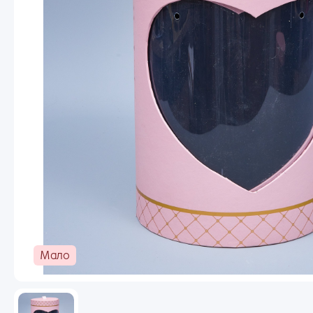
Новогодний ассортимент
Пакеты
Пленка
Сухоцветы, Перья
Ema
Упаковочные материалы
Выгодное предложение
Пар
Мало
Заб
Ран