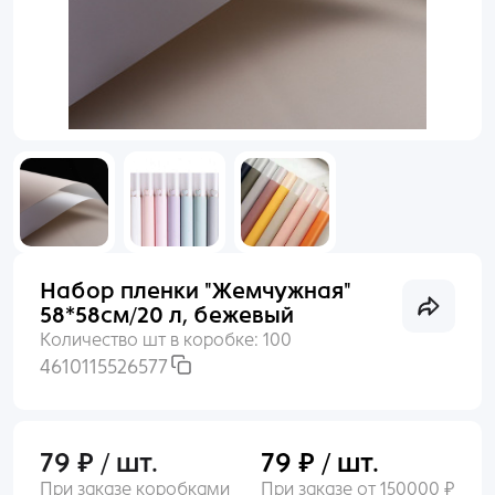
Раньше входили по номеру телефона?
Пакеты
Войти
Пленка
Нет аккаунта?
Создать
Сухоцветы, Перья
Упаковочные материалы
Набор пленки "Жемчужная"
Выгодное предложение
58*58см/20 л, бежевый
Количество шт в коробке:
100
4610115526577
79 ₽ / шт.
79 ₽ / шт.
При заказе коробками
При заказе от 150000 ₽