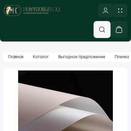
NULL
Новинки
Оплата и доставка
Аксессуары, Декор
Контакты
Вход
Главная
Каталог
Выгодное предложение
Пленка
Бумажная Упаковка
Email
Кашпо и Коробки
Корзины
Пароль
Лента
Забыли пароль?
Новогодний ассортимент