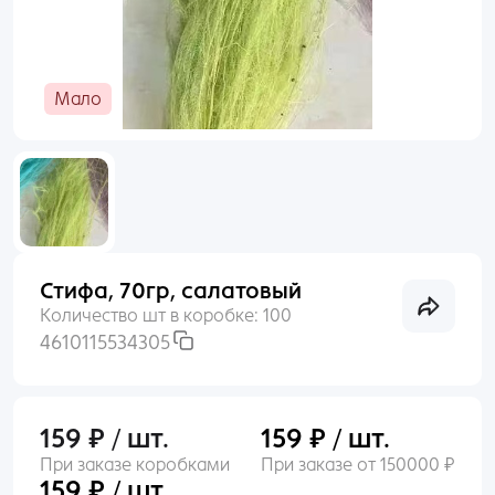
Раньше входили по номеру телефона?
Пакеты
Войти
Мало
Пленка
Нет аккаунта?
Создать
Сухоцветы, Перья
Упаковочные материалы
Стифа, 70гр, салатовый
Выгодное предложение
Количество шт в коробке:
100
4610115534305
159 ₽ / шт.
159 ₽ / шт.
При заказе коробками
При заказе от 150000 ₽
159 ₽ / шт.