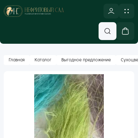
NULL
Новинки
Оплата и доставка
Аксессуары, Декор
Контакты
Вход
Главная
Каталог
Выгодное предложение
Сухоцв
Бумажная Упаковка
Email
Кашпо и Коробки
Корзины
Пароль
Лента
Забыли пароль?
Новогодний ассортимент